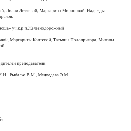
вой, Лилии Летяевой, Маргариты Мироновой, Надежды
релов.
юша» уч.к.р.п.Железнодорожный
ровой, Маргариты Коптевой, Татьяны Подопригора, Миланы
ой.
дителей преподаватели:
И.Н., Рыбалко В.М., Медведева Э.М
ий