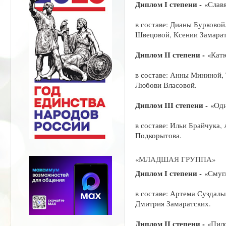
Диплом I степени -
«Слав
в составе: Дианы Бурковой
Швецовой, Ксении Замарат
Диплом II степени -
«Катю
в составе: Анны Мининой,
Любови Власовой.
Диплом III степени -
«Одн
в составе: Ильи Брайчука,
Подкорытова.
«МЛАДШАЯ ГРУППА»
Диплом I степени -
«Смуг
в составе: Артема Суздал
Дмитрия Замаратских.
Диплом II степени -
«Пил