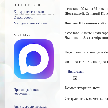
ЭТО ИНТЕРЕСНО
в составе: Ульяны Малико
Конкурсы/фестивали
Шестаковой, Дмитрий Пого
О нас говорят
Диплом III степени -
«Кат
Методический кабинет
в составе: Алисы Бекназа
МЫ В MAX
Дъячковой, Златы Абрамов
Подготовили команды побе
Иванова И.Б., Беловодова 
.
Дипломы
⇒
Комментариев нет:
Противодействие
коррупции
Отправить комментар
Антитеррористическая