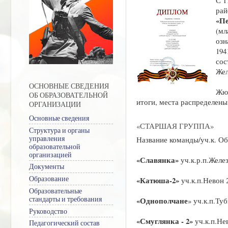
рай
«Пе
(мл
озн
194
сос
Жел
ОСНОВНЫЕ СВЕДЕНИЯ
Жюр
ОБ ОБРАЗОВАТЕЛЬНОЙ
итоги, места распределен
ОРГАНИЗАЦИИ
Основные сведения
«СТАРШАЯ ГРУППА»
Структура и органы
управления
Название команды/уч.к. Об
образовательной
организацией
«Славянка»
уч.к.р.п.Желе
Документы
Образование
«Катюша-2»
уч.к.п.Невон 
Образовательные
стандарты и требования
«Однополчане
» уч.к.п.Ту
Руководство
«Смуглянка - 2»
уч.к.п.Не
Педагогический состав