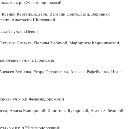
янка» уч.к.р.п.Железнодорожный
, Ксении Каргапольцевой, Валерии Пригодской, Вероники
ских, Анастасии Шипулиной.
ша-2» уч.к.п.Невон
 Татьяны Славута, Полины Зюбиной, Маргариты Кадочниковой,
ополчане» уч.к.п.Тубинский
 Алексея Бубнова, Егора Островерха, Алексея Рафейченко, Ивана
лянка» уч.к.р.п.Железнодорожный
ьцева, Алисы Кашириной, Кристины Бухаровой, Агаты Забелиной,
оты» уч.к.р.п.Железнодорожный