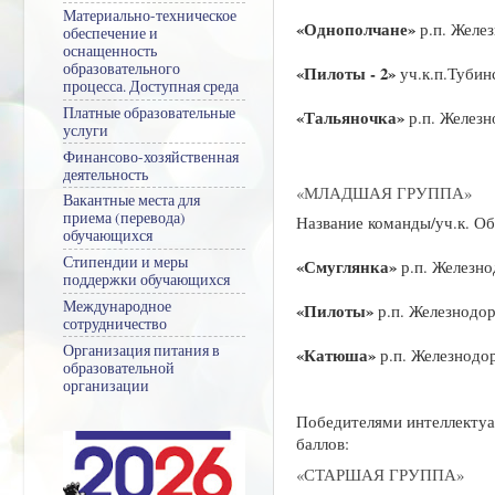
Материально-техническое
«Однополчане»
р.п. Желе
обеспечение и
оснащенность
образовательного
«Пилоты - 2»
уч.к.п.Тубин
процесса. Доступная среда
Платные образовательные
«Тальяночка»
р.п. Желез
услуги
Финансово-хозяйственная
деятельность
«МЛАДШАЯ ГРУППА»
Вакантные места для
приема (перевода)
Название команды/уч.к. Об
обучающихся
Стипендии и меры
«Смуглянка»
р.п. Железн
поддержки обучающихся
Международное
«Пилоты»
р.п. Железнодо
сотрудничество
Организация питания в
«Катюша»
р.п. Железнодо
образовательной
организации
Победителями интеллектуа
баллов:
«СТАРШАЯ ГРУППА»