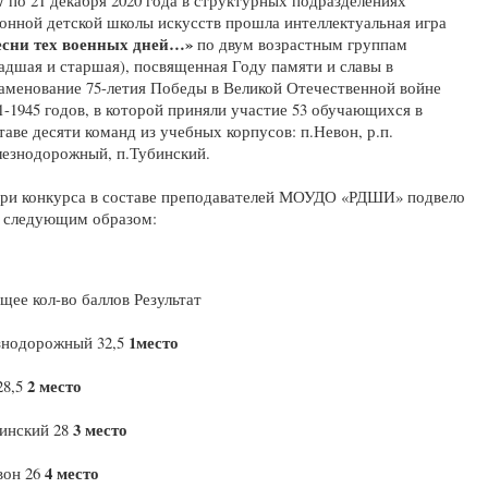
онной детской школы искусств прошла интеллектуальная игра
сни тех военных дней…»
по двум возрастным группам
адшая и старшая), посвященная Году памяти и славы в
аменование 75-летия Победы в Великой Отечественной войне
1-1945 годов, в которой приняли участие 53 обучающихся в
таве десяти команд из учебных корпусов: п.Невон, р.п.
езнодорожный, п.Тубинский.
и конкурса в составе преподавателей МОУДО «РДШИ» подвело
ы следующим образом:
щее кол-во баллов Результат
1место
знодорожный 32,5
2 место
28,5
3 место
бинский 28
4 место
вон 26