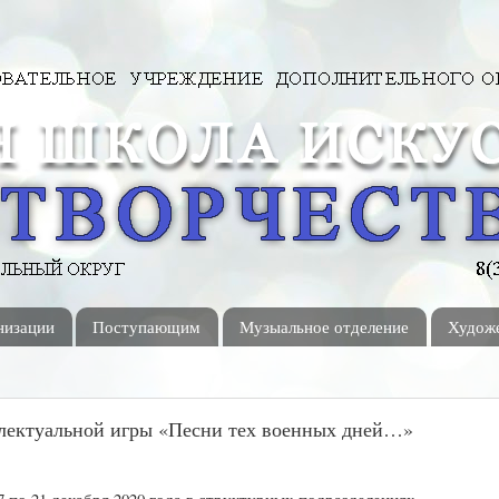
низации
Поступающим
Музыальное отделение
Художе
лектуальной игры «Песни тех военных дней…»
7 по 21 декабря 2020 года в структурных подразделениях