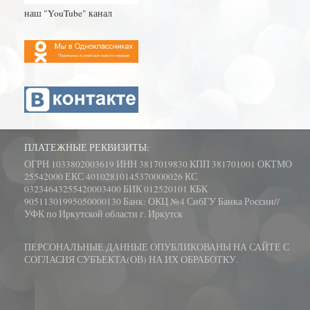
наш "YouTube" канал
ПЛАТЕЖНЫЕ РЕКВИЗИТЫ:
ОГРН 1033802003619 ИНН 3817019830 КПП 381701001 ОКТМО
25542000 ЕКС 40102810145370000026 КС
03234643255420003400 БИК 012520101 КБК
90511301995050000130 Банк: ОКЦ №4 СибГУ Банка России//
УФК по Иркутской области г. Иркутск
ПЕРСОНАЛЬНЫЕ ДАННЫЕ ОПУБЛИКОВАНЫ НА САЙТЕ С
СОГЛАСИЯ СУБЪЕКТА(ОВ) НА ИХ ОБРАБОТКУ.