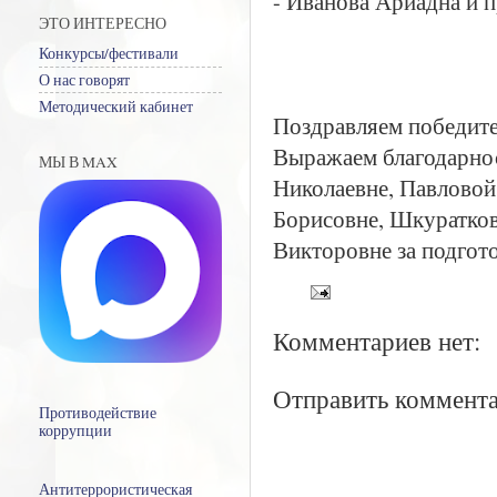
- Иванова Ариадна и п
ЭТО ИНТЕРЕСНО
Конкурсы/фестивали
О нас говорят
Методический кабинет
Поздравляем победите
Выражаем благодарнос
МЫ В MAX
Николаевне, Павловой
Борисовне, Шкуратко
Викторовне за подгот
Комментариев нет:
Отправить коммент
Противодействие
коррупции
Антитеррористическая