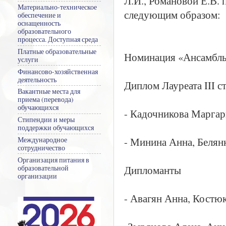
Л.И., Романовой Е.В. 
Материально-техническое
следующим образом:
обеспечение и
оснащенность
образовательного
процесса. Доступная среда
Платные образовательные
Номинация «Ансамбль
услуги
Финансово-хозяйственная
деятельность
Диплом Лауреата III с
Вакантные места для
приема (перевода)
обучающихся
- Кадочникова Маргар
Стипендии и меры
поддержки обучающихся
- Минина Анна, Белян
Международное
сотрудничество
Организация питания в
Дипломанты
образовательной
организации
- Авагян Анна, Костю