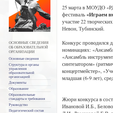
25 марта в МОУДО «Р
«Играем вм
фестиваль
участие 22 творческих
Невон, Тубинский.
Конкурс проводился д
ОСНОВНЫЕ СВЕДЕНИЯ
ОБ ОБРАЗОВАТЕЛЬНОЙ
номинациях: «Ансамбл
ОРГАНИЗАЦИИ
«Ансамбль инструмен
Основные сведения
синтезатором» (ритми
Структура и органы
управления
концертмейстер», «Уч
образовательной
младшая (6-9 лет), сред
организацией
Документы
Образование
Образовательные
Жюри конкурса в сос
стандарты и требования
Руководство
Ивановой И.Б., Белов
Педагогический состав