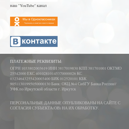
наш "YouTube" канал
ПЛАТЕЖНЫЕ РЕКВИЗИТЫ:
ОГРН 1033802003619 ИНН 3817019830 КПП 381701001 ОКТМО
25542000 ЕКС 40102810145370000026 КС
03234643255420003400 БИК 012520101 КБК
90511301995050000130 Банк: ОКЦ №4 СибГУ Банка России//
УФК по Иркутской области г. Иркутск
ПЕРСОНАЛЬНЫЕ ДАННЫЕ ОПУБЛИКОВАНЫ НА САЙТЕ С
СОГЛАСИЯ СУБЪЕКТА(ОВ) НА ИХ ОБРАБОТКУ.