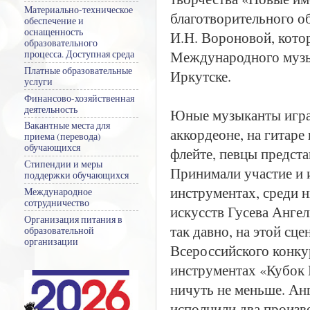
Материально-техническое
благотворительного о
обеспечение и
оснащенность
И.Н. Вороновой, котор
образовательного
Международного музык
процесса. Доступная среда
Платные образовательные
Иркутске.
услуги
Финансово-хозяйственная
деятельность
Юные музыканты играл
Вакантные места для
аккордеоне, на гитаре
приема (перевода)
обучающихся
флейте, певцы предст
Стипендии и меры
Принимали участие и 
поддержки обучающихся
инструментах, среди 
Международное
сотрудничество
искусств Гусева Ангел
Организация питания в
так давно, на этой сце
образовательной
организации
Всероссийского конку
инструментах «Кубок Б
ничуть не меньше. Ан
исполнили два произве