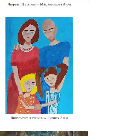
Лауреат III степени – Масленникова Анна
Дипломант II степени – Лупшак Анна