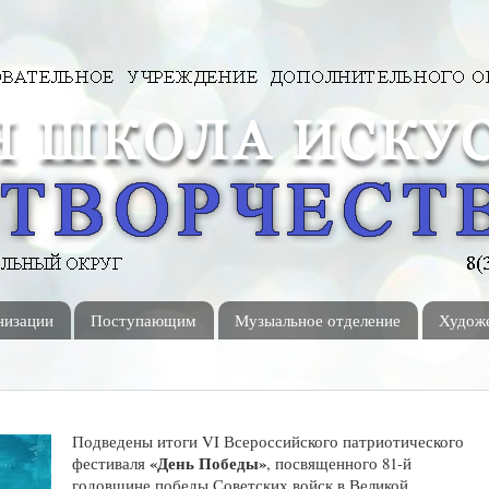
низации
Поступающим
Музыальное отделение
Художе
Подведены итоги VI Всероссийского патриотического
«День Победы»
фестиваля
, посвященного 81-й
годовщине победы Советских войск в Великой