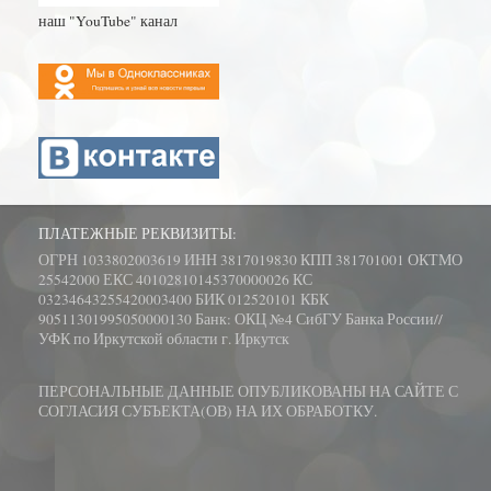
наш "YouTube" канал
ПЛАТЕЖНЫЕ РЕКВИЗИТЫ:
ОГРН 1033802003619 ИНН 3817019830 КПП 381701001 ОКТМО
25542000 ЕКС 40102810145370000026 КС
03234643255420003400 БИК 012520101 КБК
90511301995050000130 Банк: ОКЦ №4 СибГУ Банка России//
УФК по Иркутской области г. Иркутск
ПЕРСОНАЛЬНЫЕ ДАННЫЕ ОПУБЛИКОВАНЫ НА САЙТЕ С
СОГЛАСИЯ СУБЪЕКТА(ОВ) НА ИХ ОБРАБОТКУ.