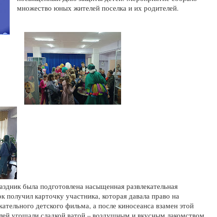
множество юных жителей поселка и их родителей.
аздник была подготовлена насыщенная развлекательная
 получил карточку участника, которая давала право на
ательного детского фильма, а после киносеанса взамен этой
елей угощали сладкой ватой – воздушным и вкусным лакомством,