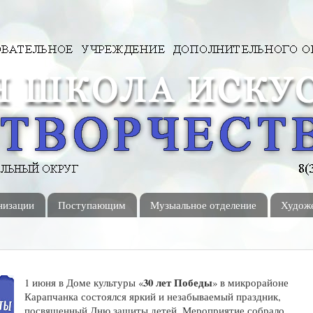
низации
Поступающим
Музыальное отделение
Художе
30 лет Победы
1 июня в Доме культуры «
» в микрорайоне
Карапчанка состоялся яркий и незабываемый праздник,
посвященный Дню защиты детей. Мероприятие собрало