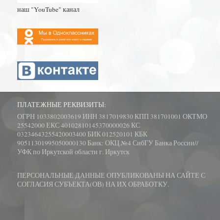
наш "YouTube" канал
ПЛАТЕЖНЫЕ РЕКВИЗИТЫ:
ОГРН 1033802003619 ИНН 3817019830 КПП 381701001 ОКТМО
25542000 ЕКС 40102810145370000026 КС
03234643255420003400 БИК 012520101 КБК
90511301995050000130 Банк: ОКЦ №4 СибГУ Банка России//
УФК по Иркутской области г. Иркутск
ПЕРСОНАЛЬНЫЕ ДАННЫЕ ОПУБЛИКОВАНЫ НА САЙТЕ С
СОГЛАСИЯ СУБЪЕКТА(ОВ) НА ИХ ОБРАБОТКУ.