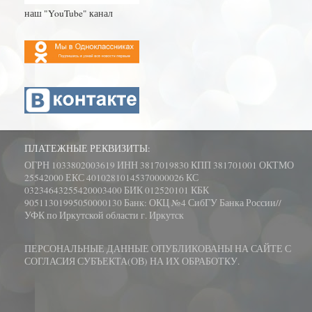
наш "YouTube" канал
ПЛАТЕЖНЫЕ РЕКВИЗИТЫ:
ОГРН 1033802003619 ИНН 3817019830 КПП 381701001 ОКТМО
25542000 ЕКС 40102810145370000026 КС
03234643255420003400 БИК 012520101 КБК
90511301995050000130 Банк: ОКЦ №4 СибГУ Банка России//
УФК по Иркутской области г. Иркутск
ПЕРСОНАЛЬНЫЕ ДАННЫЕ ОПУБЛИКОВАНЫ НА САЙТЕ С
СОГЛАСИЯ СУБЪЕКТА(ОВ) НА ИХ ОБРАБОТКУ.