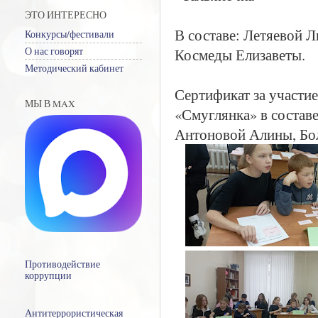
ЭТО ИНТЕРЕСНО
В составе: Летяевой 
Конкурсы/фестивали
Космеды Елизаветы.
О нас говорят
Методический кабинет
Сертификат за участие
МЫ В MAX
«Смуглянка» в состав
Антоновой Алины, Бо
Противодействие
коррупции
Антитеррористическая