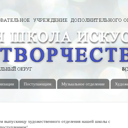
низации
Поступающим
Музыальное отделение
Художе
м выпускницу художественного отделения нашей школы с
поступлением!