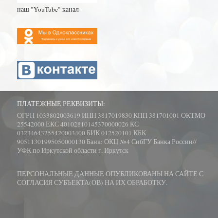
наш "YouTube" канал
ПЛАТЕЖНЫЕ РЕКВИЗИТЫ:
ОГРН 1033802003619 ИНН 3817019830 КПП 381701001 ОКТМО
25542000 ЕКС 40102810145370000026 КС
03234643255420003400 БИК 012520101 КБК
90511301995050000130 Банк: ОКЦ №4 СибГУ Банка России//
УФК по Иркутской области г. Иркутск
ПЕРСОНАЛЬНЫЕ ДАННЫЕ ОПУБЛИКОВАНЫ НА САЙТЕ С
СОГЛАСИЯ СУБЪЕКТА(ОВ) НА ИХ ОБРАБОТКУ.