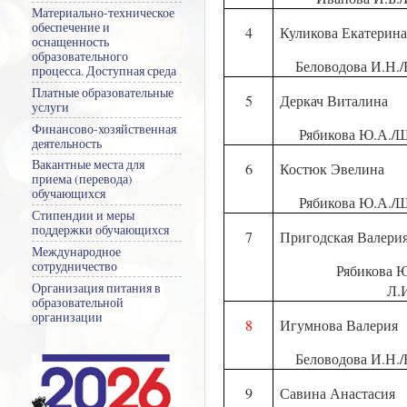
Материально-техническое
обеспечение и
4
Куликова Екатерин
оснащенность
образовательного
Беловодова И.Н./
процесса. Доступная среда
Платные образовательные
5
Деркач Виталина
услуги
Финансово-хозяйственная
Рябикова Ю.А./Ш
деятельность
Вакантные места для
6
Костюк Эвелина
приема (перевода)
обучающихся
Рябикова Ю.А./Ш
Стипендии и меры
поддержки обучающихся
7
Пригодская Валери
Международное
сотрудничество
Рябикова 
Организация питания в
Л.
образовательной
организации
8
Игумнова Валерия
Беловодова И.Н./
9
Савина Анастасия