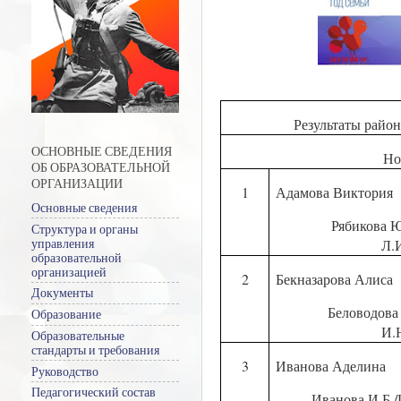
Результаты райо
ОСНОВНЫЕ СВЕДЕНИЯ
Но
ОБ ОБРАЗОВАТЕЛЬНОЙ
ОРГАНИЗАЦИИ
1
Адамова Виктория
Основные сведения
Рябикова 
Структура и органы
управления
Л.
образовательной
организацией
2
Бекназарова Алиса
Документы
Беловодова
Образование
И.
Образовательные
стандарты и требования
3
Иванова Аделина
Руководство
Педагогический состав
Иванова И.Б./