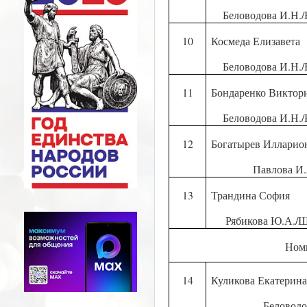
Беловодова И.Н./
10
Космеда Елизавета
Беловодова И.Н./
11
Бондаренко Виктор
Беловодова И.Н./
12
Богатырев Илларио
Павлова И.
13
Трандина София
Рябикова Ю.А./Ш
Ном
14
Куликова Екатерин
Беловодо