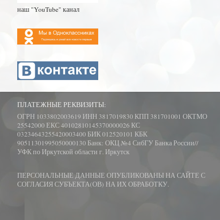
наш "YouTube" канал
ПЛАТЕЖНЫЕ РЕКВИЗИТЫ:
ОГРН 1033802003619 ИНН 3817019830 КПП 381701001 ОКТМО
25542000 ЕКС 40102810145370000026 КС
03234643255420003400 БИК 012520101 КБК
90511301995050000130 Банк: ОКЦ №4 СибГУ Банка России//
УФК по Иркутской области г. Иркутск
ПЕРСОНАЛЬНЫЕ ДАННЫЕ ОПУБЛИКОВАНЫ НА САЙТЕ С
СОГЛАСИЯ СУБЪЕКТА(ОВ) НА ИХ ОБРАБОТКУ.