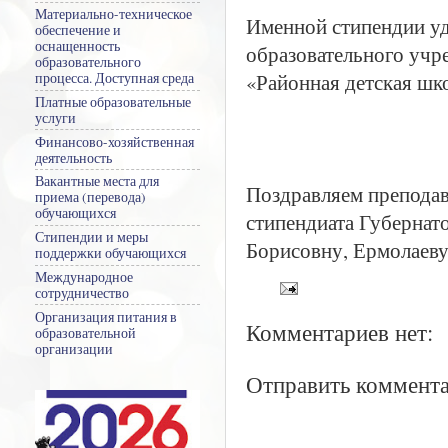
Материально-техническое
Именной стипендии у
обеспечение и
оснащенность
образовательного учр
образовательного
«Районная детская шк
процесса. Доступная среда
Платные образовательные
услуги
Финансово-хозяйственная
деятельность
Вакантные места для
Поздравляем преподав
приема (перевода)
обучающихся
стипендиата Губерна
Стипендии и меры
Борисовну, Ермолаеву
поддержки обучающихся
Международное
сотрудничество
Организация питания в
Комментариев нет:
образовательной
организации
Отправить коммент