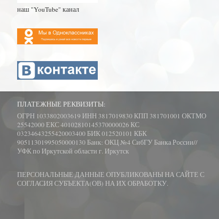
наш "YouTube" канал
ПЛАТЕЖНЫЕ РЕКВИЗИТЫ:
ОГРН 1033802003619 ИНН 3817019830 КПП 381701001 ОКТМО
25542000 ЕКС 40102810145370000026 КС
03234643255420003400 БИК 012520101 КБК
90511301995050000130 Банк: ОКЦ №4 СибГУ Банка России//
УФК по Иркутской области г. Иркутск
ПЕРСОНАЛЬНЫЕ ДАННЫЕ ОПУБЛИКОВАНЫ НА САЙТЕ С
СОГЛАСИЯ СУБЪЕКТА(ОВ) НА ИХ ОБРАБОТКУ.