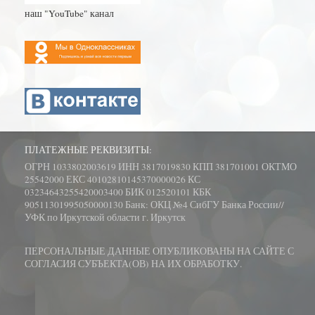
наш "YouTube" канал
ПЛАТЕЖНЫЕ РЕКВИЗИТЫ:
ОГРН 1033802003619 ИНН 3817019830 КПП 381701001 ОКТМО
25542000 ЕКС 40102810145370000026 КС
03234643255420003400 БИК 012520101 КБК
90511301995050000130 Банк: ОКЦ №4 СибГУ Банка России//
УФК по Иркутской области г. Иркутск
ПЕРСОНАЛЬНЫЕ ДАННЫЕ ОПУБЛИКОВАНЫ НА САЙТЕ С
СОГЛАСИЯ СУБЪЕКТА(ОВ) НА ИХ ОБРАБОТКУ.