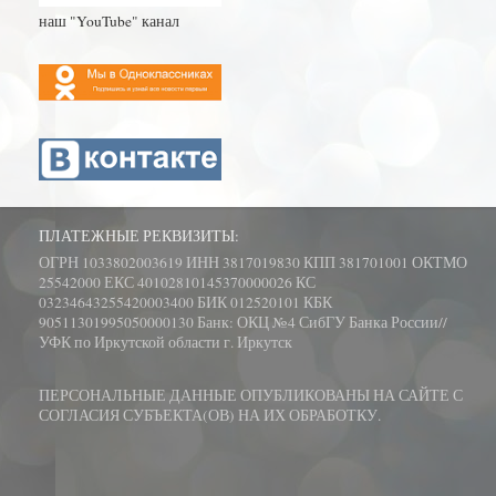
наш "YouTube" канал
ПЛАТЕЖНЫЕ РЕКВИЗИТЫ:
ОГРН 1033802003619 ИНН 3817019830 КПП 381701001 ОКТМО
25542000 ЕКС 40102810145370000026 КС
03234643255420003400 БИК 012520101 КБК
90511301995050000130 Банк: ОКЦ №4 СибГУ Банка России//
УФК по Иркутской области г. Иркутск
ПЕРСОНАЛЬНЫЕ ДАННЫЕ ОПУБЛИКОВАНЫ НА САЙТЕ С
СОГЛАСИЯ СУБЪЕКТА(ОВ) НА ИХ ОБРАБОТКУ.