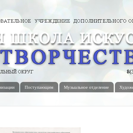
низации
Поступающим
Музыальное отделение
Художе