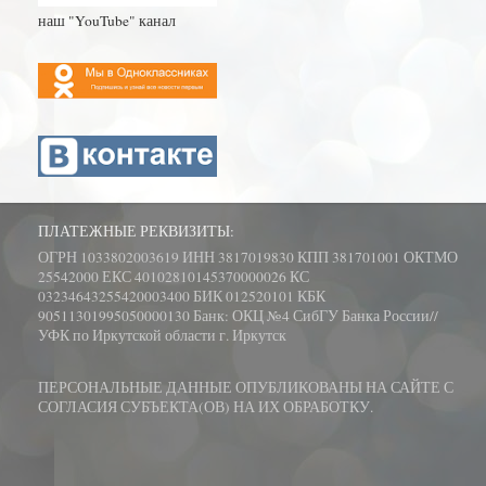
наш "YouTube" канал
ПЛАТЕЖНЫЕ РЕКВИЗИТЫ:
ОГРН 1033802003619 ИНН 3817019830 КПП 381701001 ОКТМО
25542000 ЕКС 40102810145370000026 КС
03234643255420003400 БИК 012520101 КБК
90511301995050000130 Банк: ОКЦ №4 СибГУ Банка России//
УФК по Иркутской области г. Иркутск
ПЕРСОНАЛЬНЫЕ ДАННЫЕ ОПУБЛИКОВАНЫ НА САЙТЕ С
СОГЛАСИЯ СУБЪЕКТА(ОВ) НА ИХ ОБРАБОТКУ.