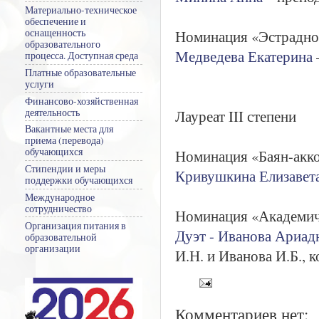
Материально-техническое
обеспечение и
Номинация «Эстрадное
оснащенность
образовательного
Медведева Екатерина
процесса. Доступная среда
Платные образовательные
услуги
Финансово-хозяйственная
Лауреат III степени
деятельность
Вакантные места для
приема (перевода)
обучающихся
Номинация «Баян-акк
Стипендии и меры
Кривушкина Елизавет
поддержки обучающихся
Международное
сотрудничество
Номинация «Академиче
Организация питания в
Дуэт - Иванова Ариад
образовательной
организации
И.Н. и Иванова И.Б., 
Комментариев нет: