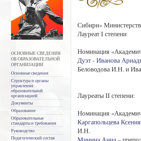
Сибири» Министерства
Лауреат I степени
Номинация «Академиче
ОСНОВНЫЕ СВЕДЕНИЯ
Дуэт - Иванова Ариад
ОБ ОБРАЗОВАТЕЛЬНОЙ
ОРГАНИЗАЦИИ
Беловодова И.Н. и Ива
Основные сведения
Структура и органы
управления
образовательной
Лауреаты II степени:
организацией
Документы
Образование
Номинация «Академиче
Образовательные
Каргапольцева Ксени
стандарты и требования
И.Н.
Руководство
Минина Анна
– препод
Педагогический состав