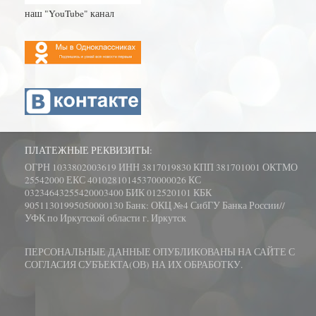
наш "YouTube" канал
ПЛАТЕЖНЫЕ РЕКВИЗИТЫ:
ОГРН 1033802003619 ИНН 3817019830 КПП 381701001 ОКТМО
25542000 ЕКС 40102810145370000026 КС
03234643255420003400 БИК 012520101 КБК
90511301995050000130 Банк: ОКЦ №4 СибГУ Банка России//
УФК по Иркутской области г. Иркутск
ПЕРСОНАЛЬНЫЕ ДАННЫЕ ОПУБЛИКОВАНЫ НА САЙТЕ С
СОГЛАСИЯ СУБЪЕКТА(ОВ) НА ИХ ОБРАБОТКУ.