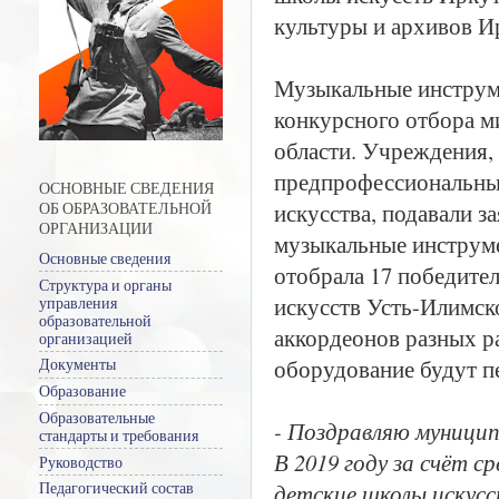
культуры и архивов И
Музыкальные инструм
конкурсного отбора м
области. Учреждения,
предпрофессиональны
ОСНОВНЫЕ СВЕДЕНИЯ
искусства, подавали з
ОБ ОБРАЗОВАТЕЛЬНОЙ
ОРГАНИЗАЦИИ
музыкальные инструме
Основные сведения
отобрала 17 победител
Структура и органы
искусств Усть-Илимско
управления
образовательной
аккордеонов разных р
организацией
оборудование будут пе
Документы
Образование
Образовательные
- Поздравляю муници
стандарты и требования
В 2019 году за счёт 
Руководство
детские школы искусс
Педагогический состав