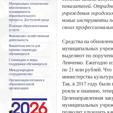
Материально-техническое
показателей. Отрадно
обеспечение и
учреждения городских 
оснащенность
образовательного
новые инструменты по
процесса. Доступная среда
своих профессиональн
Платные образовательные
услуги
Финансово-хозяйственная
Средства на обновлен
деятельность
Вакантные места для
муниципальных учреж
приема (перевода)
обучающихся
выделяют по поручени
Стипендии и меры
Левченко. Ежегодно и
поддержки обучающихся
по 21 млн рублей. Чт
Международное
сотрудничество
министерства культур
Организация питания в
Так, в 2017 году были
образовательной
организации
рояли и пианино, тепе
Целенаправленная зак
муниципальных учреж
позволит улучшить кач