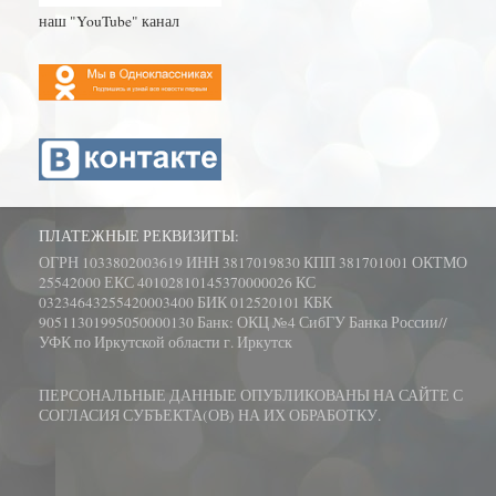
наш "YouTube" канал
ПЛАТЕЖНЫЕ РЕКВИЗИТЫ:
ОГРН 1033802003619 ИНН 3817019830 КПП 381701001 ОКТМО
25542000 ЕКС 40102810145370000026 КС
03234643255420003400 БИК 012520101 КБК
90511301995050000130 Банк: ОКЦ №4 СибГУ Банка России//
УФК по Иркутской области г. Иркутск
ПЕРСОНАЛЬНЫЕ ДАННЫЕ ОПУБЛИКОВАНЫ НА САЙТЕ С
СОГЛАСИЯ СУБЪЕКТА(ОВ) НА ИХ ОБРАБОТКУ.