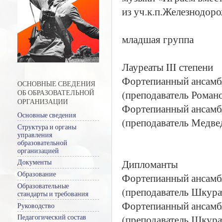
из уч.к.п.Железнодор
младшая группа
Лауреаты III степени
Фортепианный ансамб
ОСНОВНЫЕ СВЕДЕНИЯ
(преподаватель Романо
ОБ ОБРАЗОВАТЕЛЬНОЙ
ОРГАНИЗАЦИИ
Фортепианный ансамбл
Основные сведения
(преподаватель Медве
Структура и органы
управления
образовательной
организацией
Дипломанты
Документы
Образование
Фортепианный ансамб
Образовательные
(преподаватель Шкура
стандарты и требования
Фортепианный ансамб
Руководство
(преподаватель Шкура
Педагогический состав