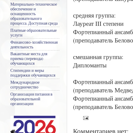
Материально-техническое
обеспечение и
средняя группа:
оснащенность
образовательного
Лауреат III степени
процесса. Доступная среда
Фортепианный ансамб
Платные образовательные
услуги
(преподаватель Белово
Финансово-хозяйственная
деятельность
Вакантные места для
смешанная группа:
приема (перевода)
обучающихся
Дипломанты
Стипендии и меры
поддержки обучающихся
Фортепианный ансамб
Международное
сотрудничество
(преподаватель Медве
Организация питания в
Фортепианный ансамб
образовательной
организации
(преподаватель Белово
Комментариев нет: