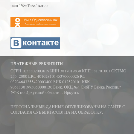
наш "YouTube" канал
ПЛАТЕЖНЫЕ РЕКВИЗИТЫ:
ОГРН 1033802003619 ИНН 3817019830 КПП 381701001 ОКТМО
25542000 ЕКС 40102810145370000026 КС
03234643255420003400 БИК 012520101 КБК
90511301995050000130 Банк: ОКЦ №4 СибГУ Банка России//
УФК по Иркутской области г. Иркутск
ПЕРСОНАЛЬНЫЕ ДАННЫЕ ОПУБЛИКОВАНЫ НА САЙТЕ С
СОГЛАСИЯ СУБЪЕКТА(ОВ) НА ИХ ОБРАБОТКУ.