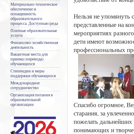
Материально-техническое
обеспечение и
оснащенность
Нельзя не упомянуть 
образовательного
представленные на ко
процесса. Доступная среда
Платные образовательные
мероприятиях разного
услуги
дети имеют возможнос
Финансово-хозяйственная
деятельность
профессиональных пре
Вакантные места для
приема (перевода)
обучающихся
Стипендии и меры
поддержки обучающихся
Международное
сотрудничество
Организация питания в
образовательной
Спасибо огромное, Ве
организации
старания, за увлеченн
пожелать дальнейших у
понимающих и творчес